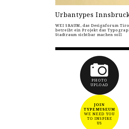
Urbantypes Innsbruc
WEI SRAUM, das Designforum Tiro
betreibt ein Projekt das Typograp
Stadtraum sichtbar machen soll
PHOTO
UPLOAD
JOIN
TYPEMUSEUM
WE NEED YOU
TO INSPIRE
US