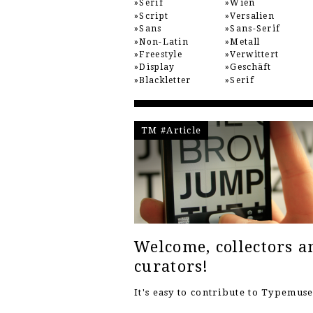
Serif
Wien
Script
Versalien
Sans
Sans-Serif
Non-Latin
Metall
Freestyle
Verwittert
Display
Geschäft
Blackletter
Serif
TM #Article
Welcome, collectors a
curators!
It's easy to contribute to Typemu