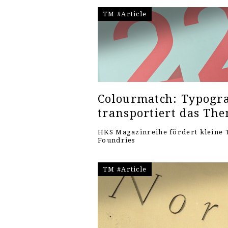
TM #Article
Colourmatch: Typogra
transportiert das Th
HKS Magazinreihe fördert kleine 
Foundries
TM #Article