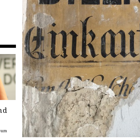
nd
seum