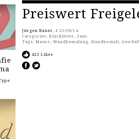
Preiswert Freigel
Jürgen Bauer
, # 25/06/14
Categories:
Blackletter
,
Sans
Tags:
Mauer
,
Wandbemalung
,
Handbemalt
,
Geschäf
425 Likes
fie
ema
Type