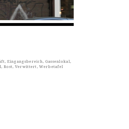
äft
,
Eingangsbereich
,
Gassenlokal
,
l
,
Rost
,
Verwittert
,
Werbetafel