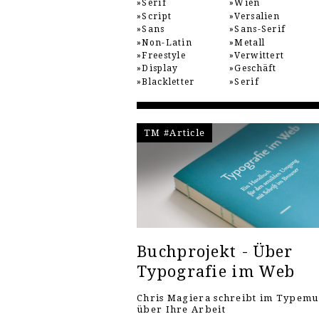
Serif
Wien
Script
Versalien
Sans
Sans-Serif
Non-Latin
Metall
Freestyle
Verwittert
Display
Geschäft
Blackletter
Serif
TM #Article
Buchprojekt - Über
Typografie im Web
Chris Magiera schreibt im Typem
über Ihre Arbeit