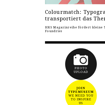
Colourmatch: Typogra
transportiert das Th
HKS Magazinreihe fördert kleine 
Foundries
PHOTO
UPLOAD
JOIN
TYPEMUSEUM
WE NEED YOU
TO INSPIRE
US