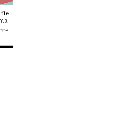
fie
ema
Type