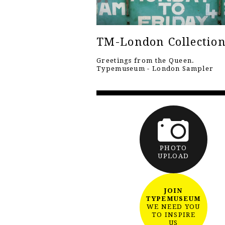
TM-London Collectio
Greetings from the Queen.
Typemuseum - London Sampler
PHOTO
UPLOAD
JOIN
TYPEMUSEUM
WE NEED YOU
TO INSPIRE
US