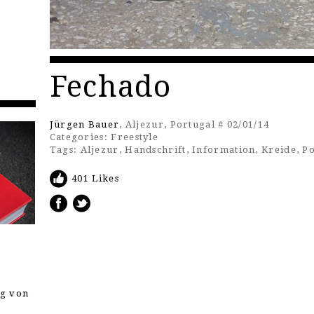
Fechado
Jürgen Bauer
, Aljezur, Portugal # 02/01/14
Categories:
Freestyle
Tags:
Aljezur
,
Handschrift
,
Information
,
Kreide
,
Po
401 Likes
ng von