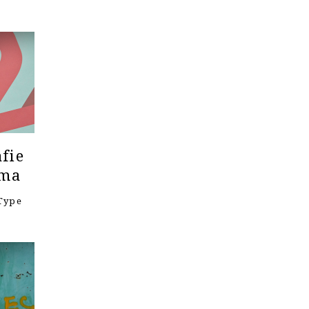
fie
ema
Type