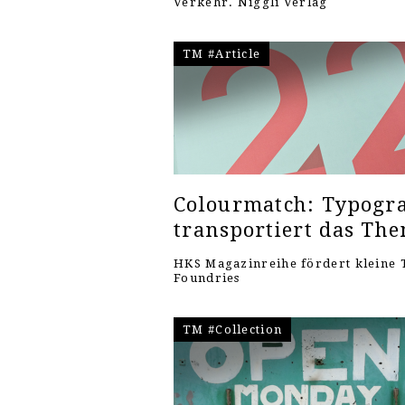
Verkehr. Niggli Verlag
TM #Article
Colourmatch: Typogra
transportiert das Th
HKS Magazinreihe fördert kleine 
Foundries
TM #Collection