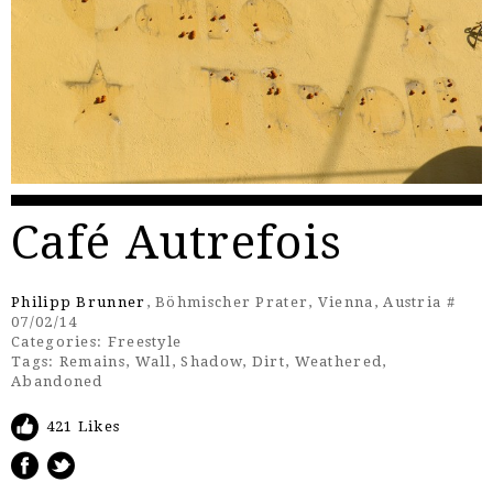
Café Autrefois
Philipp Brunner
, Böhmischer Prater, Vienna, Austria #
07/02/14
Categories:
Freestyle
Tags:
Remains
,
Wall
,
Shadow
,
Dirt
,
Weathered
,
Abandoned
421 Likes