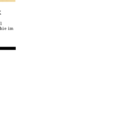
k
l
hie im