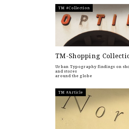
TM #Collection
TM-Shopping Collecti
Urban Typography findings on sh
and stores
around the globe
TM #Article