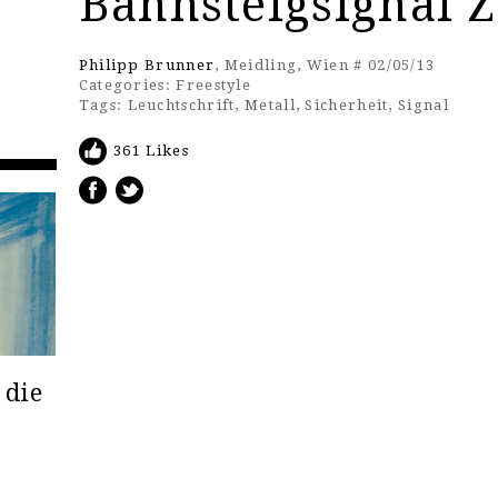
Bahnsteigsignal Z
Philipp Brunner
, Meidling, Wien # 02/05/13
Categories:
Freestyle
Tags:
Leuchtschrift
,
Metall
,
Sicherheit
,
Signal
361 Likes
 die