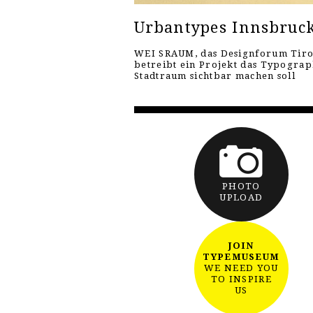
Urbantypes Innsbruc
WEI SRAUM, das Designforum Tiro
betreibt ein Projekt das Typograp
Stadtraum sichtbar machen soll
PHOTO
UPLOAD
JOIN
TYPEMUSEUM
WE NEED YOU
TO INSPIRE
US