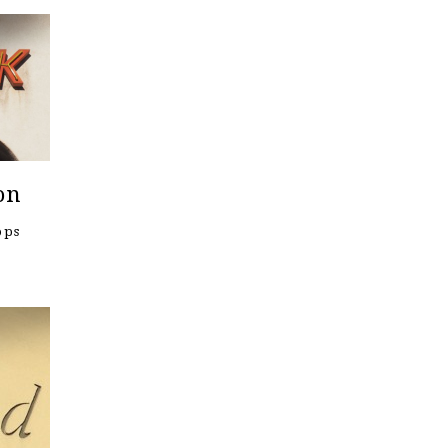
on
ops