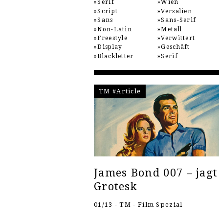
Serif
Wien
Script
Versalien
Sans
Sans-Serif
Non-Latin
Metall
Freestyle
Verwittert
Display
Geschäft
Blackletter
Serif
TM #Article
James Bond 007 – jagt
Grotesk
01/13 - TM - Film Spezial