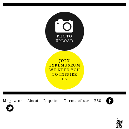
PHOTO
UPLOAD
JOIN
TYPEMUSEUM
WE NEED YOU
TO INSPIRE
US
Magazine
About
Imprint
Terms of use
RSS