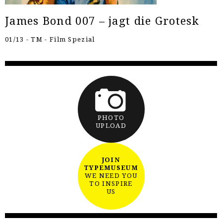
James Bond 007 – jagt die Grotesk
01/13 - TM - Film Spezial
PHOTO
UPLOAD
JOIN
TYPEMUSEUM
WE NEED YOU
TO INSPIRE
US