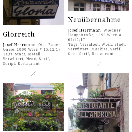
Neuübernahme
Josef Herrmann
, Wiedner
Glorreich
Hauptstraße, 1050 Wien #
04/12/17
Tags:
Versalien
,
Wien
,
Stadt
,
Josef Herrmann
, Otto-Bauer-
Verwittert
,
Markise
,
Serif
,
Gasse, 1060 Wien # 15/12/17
Sans-Serif
,
Restaurant
Tags:
Stadt
,
Metall
,
Verwittert
,
Neon
,
Serif
,
Script
,
Restaurant