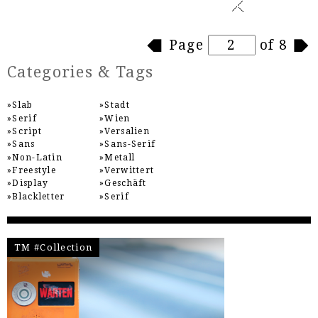
Pages
Page
of 8
Categories & Tags
Slab
Stadt
Serif
Wien
Script
Versalien
Sans
Sans-Serif
Non-Latin
Metall
Freestyle
Verwittert
Display
Geschäft
Blackletter
Serif
TM #Collection