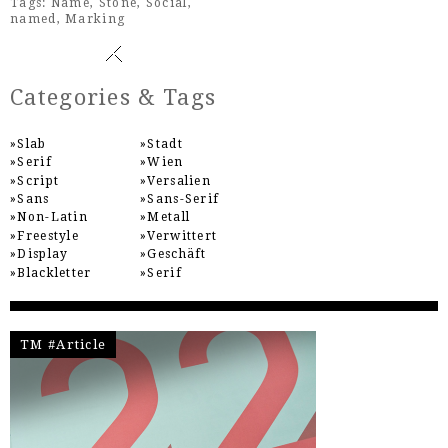
Tags:
Name
,
Stone
,
Social
,
named
,
Marking
Categories & Tags
Slab
Stadt
Serif
Wien
Script
Versalien
Sans
Sans-Serif
Non-Latin
Metall
Freestyle
Verwittert
Display
Geschäft
Blackletter
Serif
TM #Article