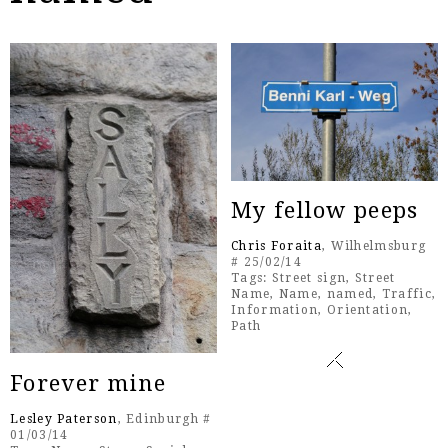
My fellow peeps
Chris Foraita
, Wilhelmsburg
# 25/02/14
Tags:
Street sign
,
Street
Name
,
Name
,
named
,
Traffic
,
Information
,
Orientation
,
Path
Forever mine
Lesley Paterson
, Edinburgh #
01/03/14