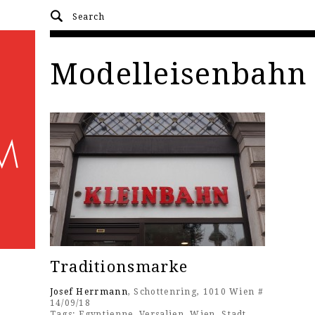
Modelleisenbahn
Traditionsmarke
Josef Herrmann
, Schottenring, 1010 Wien #
14/09/18
Tags:
Egyptienne
,
Versalien
,
Wien
,
Stadt
,