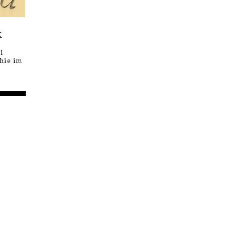
k
l
hie im