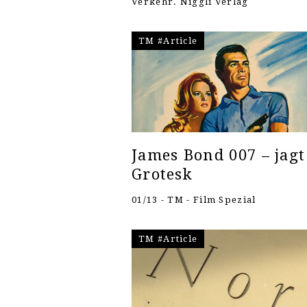
Verkehr. Niggli Verlag
TM #Article
James Bond 007 – jagt
Grotesk
01/13 - TM - Film Spezial
TM #Article