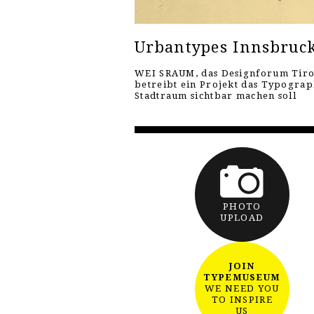
Urbantypes Innsbruc
WEI SRAUM, das Designforum Tiro
betreibt ein Projekt das Typograp
Stadtraum sichtbar machen soll
PHOTO
UPLOAD
JOIN
TYPEMUSEUM
WE NEED YOU
TO INSPIRE
US