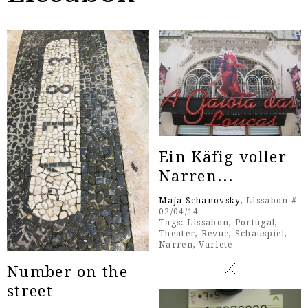
Ein Käfig voller
Narren...
Maja Schanovsky
, Lissabon #
02/04/14
Tags:
Lissabon
,
Portugal
,
Theater
,
Revue
,
Schauspiel
,
Narren
,
Varieté
Number on the
street