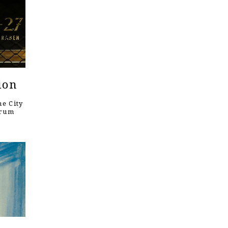
ion
e City
orum