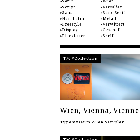
Serif
Wien
Script
Versalien
Sans
Sans-Serif
Non-Latin
Metall
Freestyle
Verwittert
Display
Geschäft
Blackletter
Serif
TM #Collection
Wien, Vienna, Vienne
Typemuseum Wien Sampler
TM #Collection