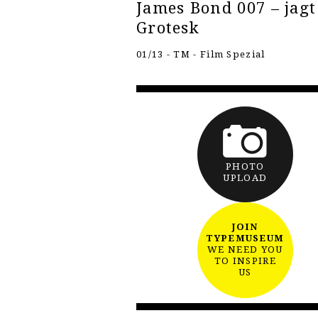
James Bond 007 – jagt
Grotesk
01/13 - TM - Film Spezial
PHOTO
UPLOAD
JOIN
TYPEMUSEUM
WE NEED YOU
TO INSPIRE
US