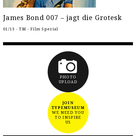
James Bond 007 – jagt die Grotesk
01/13 - TM - Film Spezial
PHOTO
UPLOAD
JOIN
TYPEMUSEUM
WE NEED YOU
TO INSPIRE
US