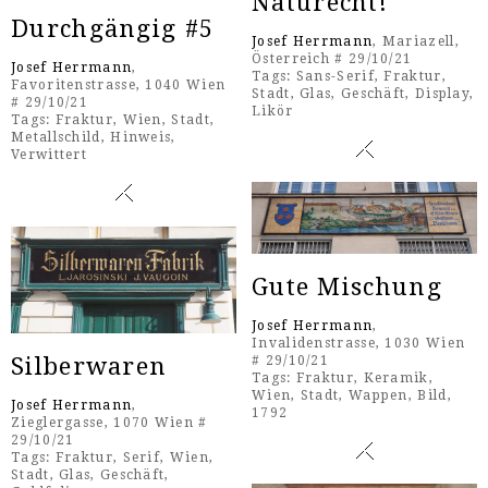
Naturecht!
Durchgängig #5
Josef Herrmann
, Mariazell,
Österreich # 29/10/21
Josef Herrmann
,
Tags:
Sans-Serif
,
Fraktur
,
Favoritenstrasse, 1040 Wien
Stadt
,
Glas
,
Geschäft
,
Display
,
# 29/10/21
Likör
Tags:
Fraktur
,
Wien
,
Stadt
,
Metallschild
,
Hinweis
,
Verwittert
Gute Mischung
Josef Herrmann
,
Invalidenstrasse, 1030 Wien
# 29/10/21
Silberwaren
Tags:
Fraktur
,
Keramik
,
Wien
,
Stadt
,
Wappen
,
Bild
,
Josef Herrmann
,
1792
Zieglergasse, 1070 Wien #
29/10/21
Tags:
Fraktur
,
Serif
,
Wien
,
Stadt
,
Glas
,
Geschäft
,