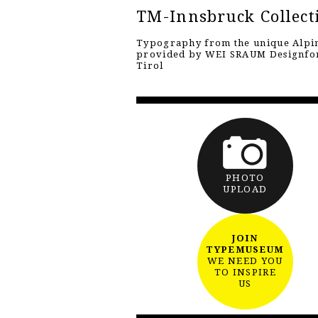
TM-Innsbruck Collect
Typography from the unique Alpin
provided by WEI SRAUM Designf
Tirol
PHOTO
UPLOAD
JOIN
TYPEMUSEUM
WE NEED YOU
TO INSPIRE
US