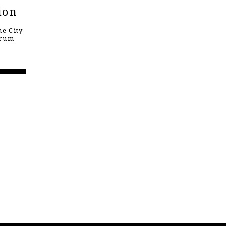
ion
e City
orum