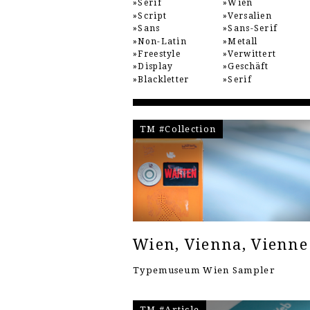
Serif
Wien
Script
Versalien
Sans
Sans-Serif
Non-Latin
Metall
Freestyle
Verwittert
Display
Geschäft
Blackletter
Serif
TM #Collection
Wien, Vienna, Vienne
Typemuseum Wien Sampler
TM #Article