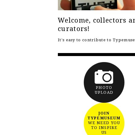
Welcome, collectors a
curators!
It's easy to contribute to Typemu
PHOTO
UPLOAD
JOIN
TYPEMUSEUM
WE NEED YOU
TO INSPIRE
US