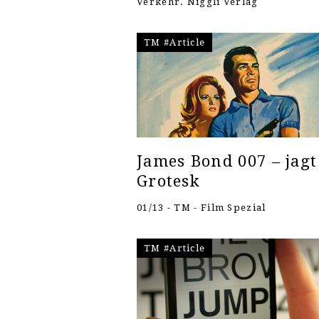
Verkehr. Niggli Verlag
TM #Article
James Bond 007 – jagt
Grotesk
01/13 - TM - Film Spezial
TM #Article