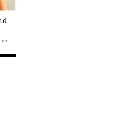
nd
seum