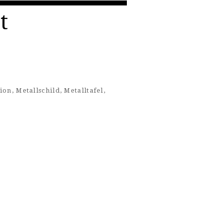
t
ion
,
Metallschild
,
Metalltafel
,