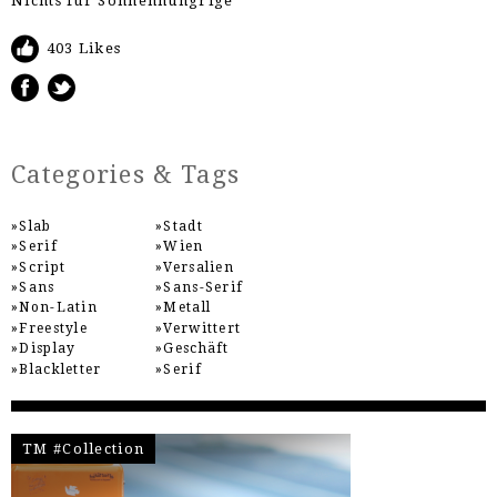
Nichts für Sonnenhungrige
403 Likes
Categories & Tags
Slab
Stadt
Serif
Wien
Script
Versalien
Sans
Sans-Serif
Non-Latin
Metall
Freestyle
Verwittert
Display
Geschäft
Blackletter
Serif
TM #Collection