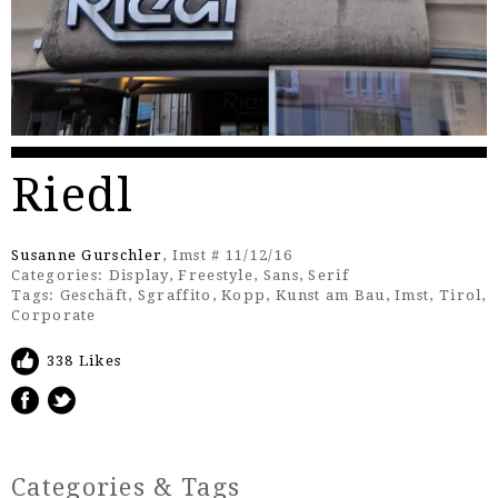
Riedl
Susanne Gurschler
, Imst # 11/12/16
Categories:
Display
,
Freestyle
,
Sans
,
Serif
Tags:
Geschäft
,
Sgraffito
,
Kopp
,
Kunst am Bau
,
Imst
,
Tirol
,
Corporate
338 Likes
Categories & Tags