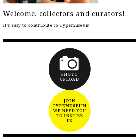
Welcome, collectors and curators!
It's easy to contribute to Typemuseum
PHOTO
UPLOAD
JOIN
TYPEMUSEUM
WE NEED YOU
TO INSPIRE
US