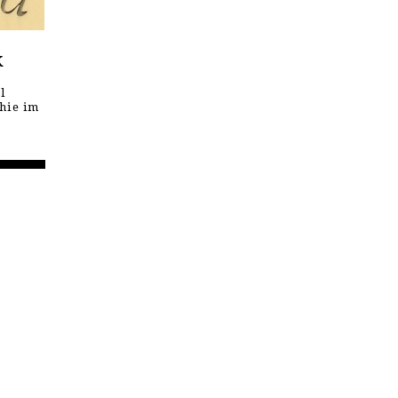
k
l
hie im