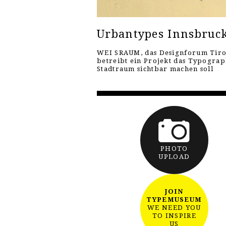
Urbantypes Innsbruc
WEI SRAUM, das Designforum Tiro
betreibt ein Projekt das Typograp
Stadtraum sichtbar machen soll
PHOTO
UPLOAD
JOIN
TYPEMUSEUM
WE NEED YOU
TO INSPIRE
US