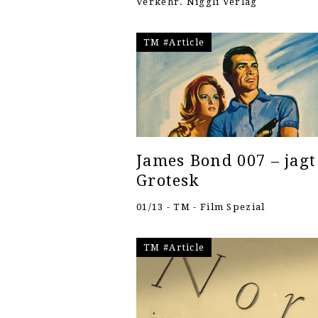
Verkehr. Niggli Verlag
TM #Article
James Bond 007 – jagt
Grotesk
01/13 - TM - Film Spezial
TM #Article