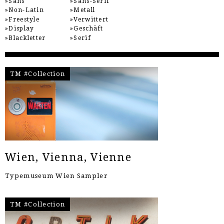
Sans
Sans-Serif
Non-Latin
Metall
Freestyle
Verwittert
Display
Geschäft
Blackletter
Serif
TM #Collection
Wien, Vienna, Vienne
Typemuseum Wien Sampler
TM #Collection