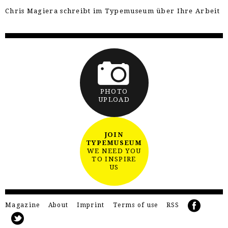
Chris Magiera schreibt im Typemuseum über Ihre Arbeit
PHOTO
UPLOAD
JOIN
TYPEMUSEUM
WE NEED YOU
TO INSPIRE
US
Magazine
About
Imprint
Terms of use
RSS