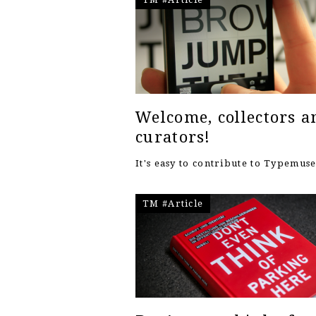
Welcome, collectors a
curators!
It's easy to contribute to Typemu
TM #Article