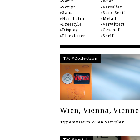
Serif
Wien
Script
Versalien
Sans
Sans-Serif
Non-Latin
Metall
Freestyle
Verwittert
Display
Geschäft
Blackletter
Serif
TM #Collection
Wien, Vienna, Vienne
Typemuseum Wien Sampler
TM #Article