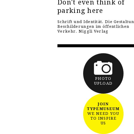
Don't even think of
parking here
Schrift und Identität. Die Gestaltu
Beschilderungen im öffentlichen
Verkehr. Niggli Verlag
PHOTO
UPLOAD
JOIN
TYPEMUSEUM
WE NEED YOU
TO INSPIRE
US