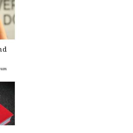
nd
seum