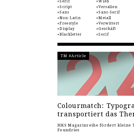
Serif
Wien
Script
Versalien
Sans
Sans-Serif
Non-Latin
Metall
Freestyle
Verwittert
Display
Geschäft
Blackletter
Serif
TM #Article
Colourmatch: Typogra
transportiert das Th
HKS Magazinreihe fördert kleine 
Foundries