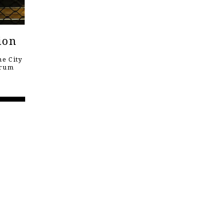
ion
e City
orum