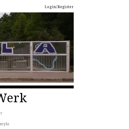
Login/Register
 Werk
17
style