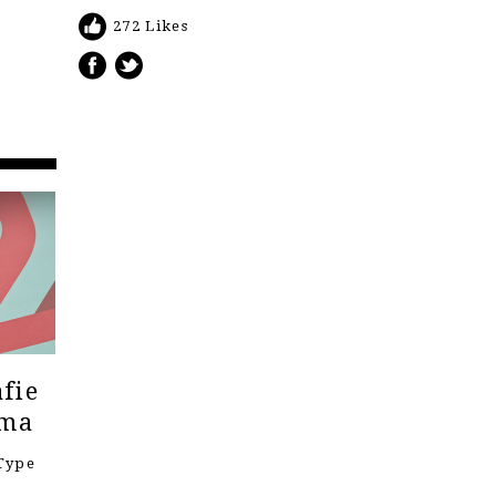
272 Likes
fie
ema
Type