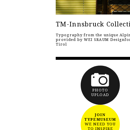
TM-Innsbruck Collect
Typography from the unique Alpin
provided by WEI SRAUM Designf
Tirol
PHOTO
UPLOAD
JOIN
TYPEMUSEUM
WE NEED YOU
TO INSPIRE