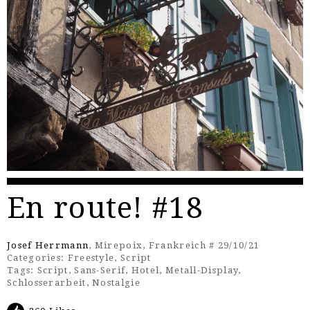
En route! #18
Josef Herrmann
, Mirepoix, Frankreich # 29/10/21
Categories:
Freestyle
,
Script
Tags:
Script
,
Sans-Serif
,
Hotel
,
Metall-Display
,
Schlosserarbeit
,
Nostalgie