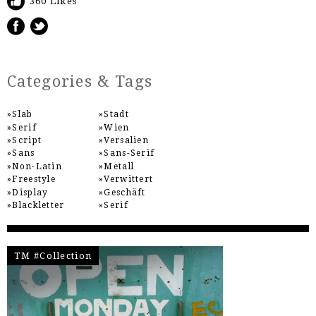
360 Likes
Categories & Tags
Slab
Stadt
Serif
Wien
Script
Versalien
Sans
Sans-Serif
Non-Latin
Metall
Freestyle
Verwittert
Display
Geschäft
Blackletter
Serif
TM #Collection