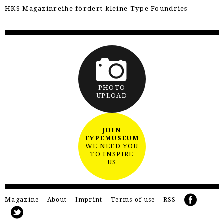
HKS Magazinreihe fördert kleine Type Foundries
PHOTO
UPLOAD
JOIN
TYPEMUSEUM
WE NEED YOU
TO INSPIRE
US
Magazine
About
Imprint
Terms of use
RSS