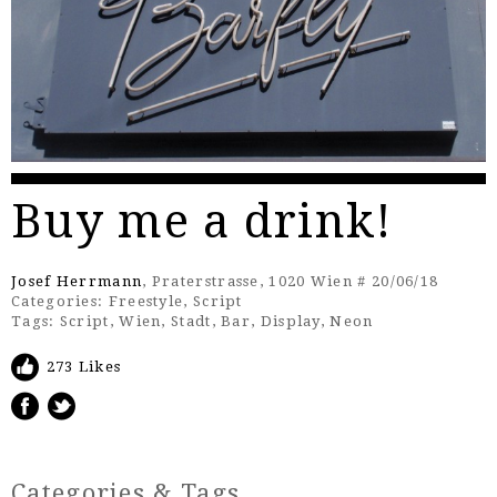
Buy me a drink!
Josef Herrmann
, Praterstrasse, 1020 Wien # 20/06/18
Categories:
Freestyle
,
Script
Tags:
Script
,
Wien
,
Stadt
,
Bar
,
Display
,
Neon
273 Likes
Categories & Tags