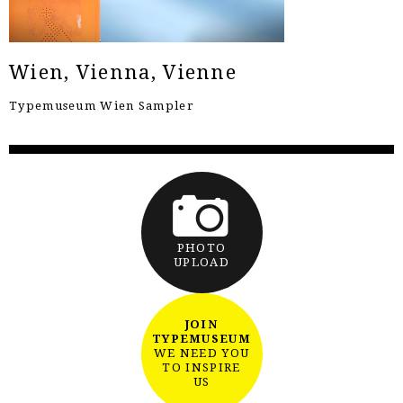
Wien, Vienna, Vienne
Typemuseum Wien Sampler
PHOTO
UPLOAD
JOIN
TYPEMUSEUM
WE NEED YOU
TO INSPIRE
US