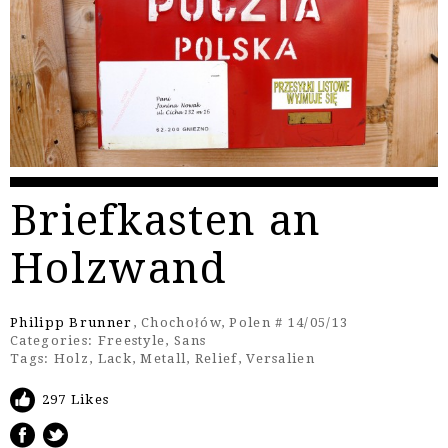
Briefkasten an
Holzwand
Philipp Brunner
, Chochołów, Polen # 14/05/13
Categories:
Freestyle
,
Sans
Tags:
Holz
,
Lack
,
Metall
,
Relief
,
Versalien
297 Likes