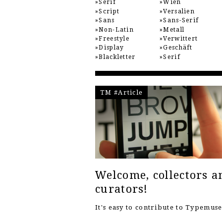
Serif
Wien
Script
Versalien
Sans
Sans-Serif
Non-Latin
Metall
Freestyle
Verwittert
Display
Geschäft
Blackletter
Serif
TM #Article
Welcome, collectors a
curators!
It's easy to contribute to Typemu