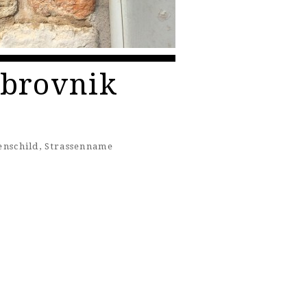
ubrovnik
enschild
,
Strassenname