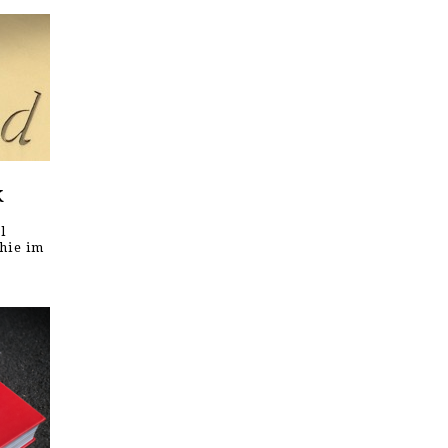
k
l
hie im