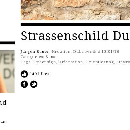
Strassenschild D
Jürgen Bauer
, Kroatien, Dubrovnik # 12/01/16
Categories:
Sans
Tags:
Street sign
,
Orientation
,
Orientierung
,
Strass
349 Likes
nd
seum