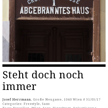
Steht doch noch
immer
Josef Herrmann
, Große Neugasse, 1040 Wien # 31/05/17
Categories:
Freestyle
,
Sans