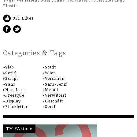
Tags:
Versalien
,
Wien
,
Sans
,
Verwittert
,
Orientierung
,
Plastik
331 Likes
Categories & Tags
Slab
Stadt
Serif
Wien
Script
Versalien
Sans
Sans-Serif
Non-Latin
Metall
Freestyle
Verwittert
Display
Geschäft
Blackletter
Serif
TM #Article