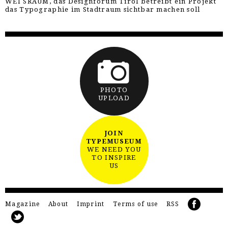
WEI SRAUM, das Designforum Tirol betreibt ein Projekt
das Typographie im Stadtraum sichtbar machen soll
PHOTO
UPLOAD
JOIN
TYPEMUSEUM
WE NEED YOU
TO INSPIRE
US
Magazine
About
Imprint
Terms of use
RSS