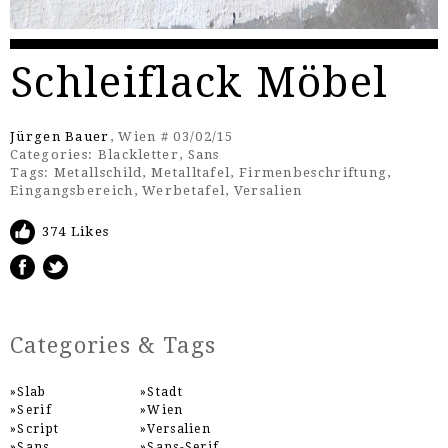
Schleiflack Möbel
Jürgen Bauer
, Wien # 03/02/15
Categories:
Blackletter
,
Sans
Tags:
Metallschild
,
Metalltafel
,
Firmenbeschriftung
,
Eingangsbereich
,
Werbetafel
,
Versalien
374 Likes
Categories & Tags
Slab
Stadt
Serif
Wien
Script
Versalien
Sans
Sans-Serif