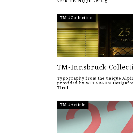
Verkehr. Niggli Verlag
TM #Collection
TM-Innsbruck Collect
Typography from the unique Alpin
provided by WEI SRAUM Designf
Tirol
TM #Article