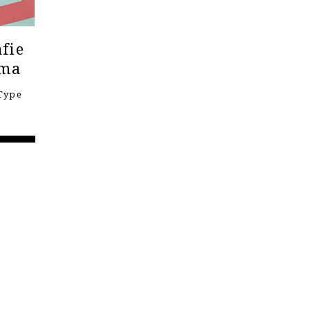
fie
ema
Type