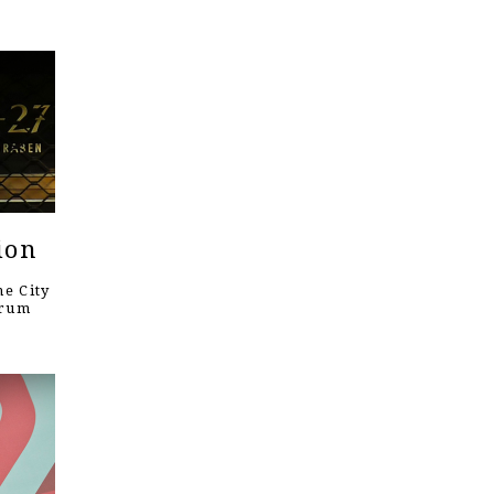
ion
e City
orum