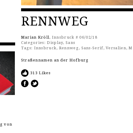
RENNWEG
Marian Kröll
, Innsbruck # 06/02/18
Categories:
Display
,
Sans
Tags:
Innsbruck
,
Rennweg
,
Sans-Serif
,
Versalien
,
M
Straßennamen an der Hofburg
313 Likes
ng von