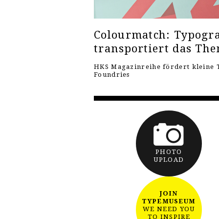
Colourmatch: Typogra
transportiert das Th
HKS Magazinreihe fördert kleine 
Foundries
PHOTO
UPLOAD
JOIN
TYPEMUSEUM
WE NEED YOU
TO INSPIRE