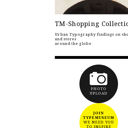
TM-Shopping Collecti
Urban Typography findings on sh
and stores
around the globe
PHOTO
UPLOAD
JOIN
TYPEMUSEUM
WE NEED YOU
TO INSPIRE