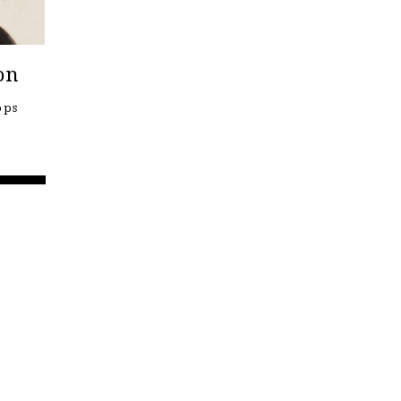
on
ops