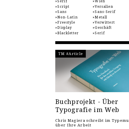
Serif
Wien
Script
Versalien
Sans
Sans-Serif
Non-Latin
Metall
Freestyle
Verwittert
Display
Geschäft
Blackletter
Serif
TM #Article
Buchprojekt - Über
Typografie im Web
Chris Magiera schreibt im Typem
über Ihre Arbeit