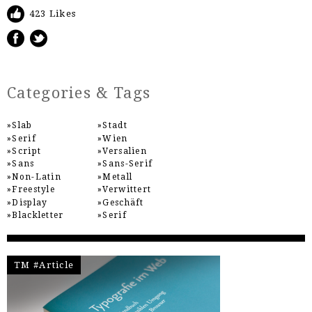
423 Likes
Categories & Tags
Slab
Stadt
Serif
Wien
Script
Versalien
Sans
Sans-Serif
Non-Latin
Metall
Freestyle
Verwittert
Display
Geschäft
Blackletter
Serif
TM #Article