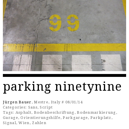
parking ninetynine
Jürgen Bauer
, Mestre, Italy # 08/01/14
Categories:
Sans
,
Script
Tags:
Asphalt
,
Bodenbeschriftung
,
Bodenmarkierung
,
Garage
,
Orientierungshilfe
,
Parkgarage
,
Parkplatz
,
Signal
,
Wien
,
Zahlen