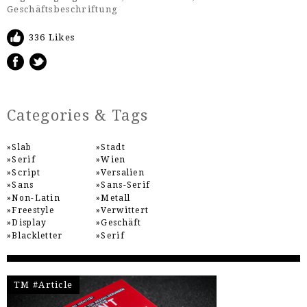
Geschäftsbeschriftung
336 Likes
Categories & Tags
Slab
Stadt
Serif
Wien
Script
Versalien
Sans
Sans-Serif
Non-Latin
Metall
Freestyle
Verwittert
Display
Geschäft
Blackletter
Serif
TM #Article