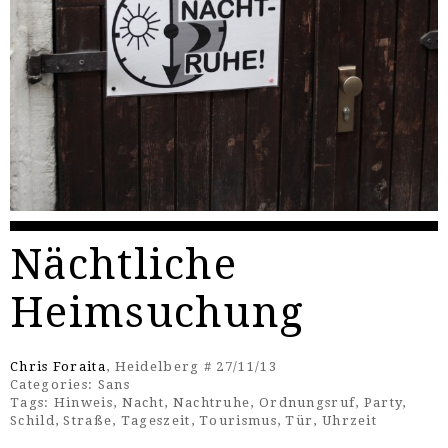
Nächtliche
Heimsuchung
Chris Foraita
, Heidelberg # 27/11/13
Categories:
Sans
Tags:
Hinweis
,
Nacht
,
Nachtruhe
,
Ordnungsruf
,
Party
,
Schild
,
Straße
,
Tageszeit
,
Tourismus
,
Tür
,
Uhrzeit