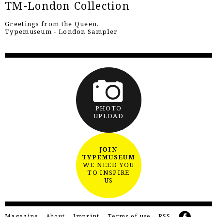
TM-London Collection
Greetings from the Queen.
Typemuseum - London Sampler
PHOTO
UPLOAD
JOIN
TYPEMUSEUM
WE NEED YOU
TO INSPIRE
US
Magazine
About
Imprint
Terms of use
RSS