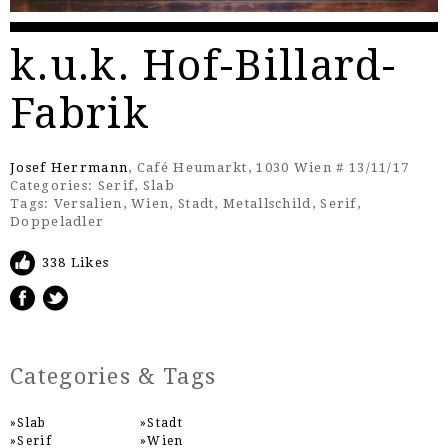
k.u.k. Hof-Billard-
Fabrik
Josef Herrmann
, Café Heumarkt, 1030 Wien # 13/11/17
Categories:
Serif
,
Slab
Tags:
Versalien
,
Wien
,
Stadt
,
Metallschild
,
Serif
,
Doppeladler
338 Likes
Categories & Tags
Slab
Stadt
Serif
Wien