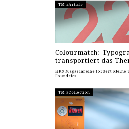
TM #Article
Colourmatch: Typogra
transportiert das Th
HKS Magazinreihe fördert kleine 
Foundries
TM #Collection