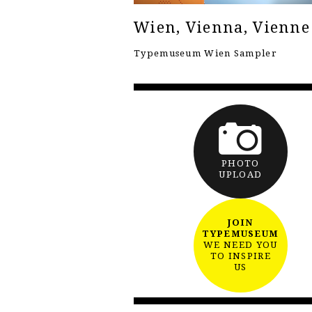
Wien, Vienna, Vienne
Typemuseum Wien Sampler
PHOTO
UPLOAD
JOIN
TYPEMUSEUM
WE NEED YOU
TO INSPIRE
US