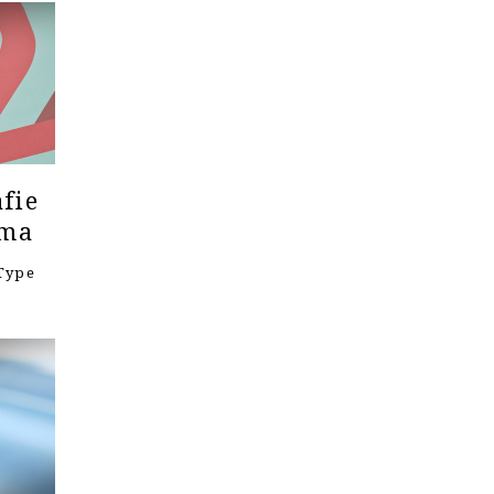
fie
ema
Type