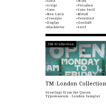
Serif
Wien
Script
Versalien
Sans
Sans-Serif
Non-Latin
Metall
Freestyle
Verwittert
Display
Geschäft
Blackletter
Serif
TM #Collection
TM-London Collectio
Greetings from the Queen.
Typemuseum - London Sampler