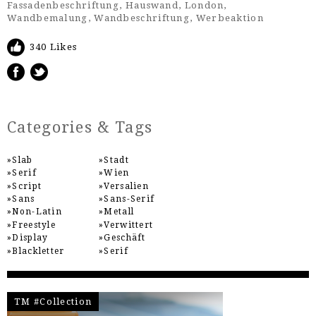
Fassadenbeschriftung
,
Hauswand
,
London
,
Wandbemalung
,
Wandbeschriftung
,
Werbeaktion
340 Likes
Categories & Tags
Slab
Stadt
Serif
Wien
Script
Versalien
Sans
Sans-Serif
Non-Latin
Metall
Freestyle
Verwittert
Display
Geschäft
Blackletter
Serif
TM #Collection