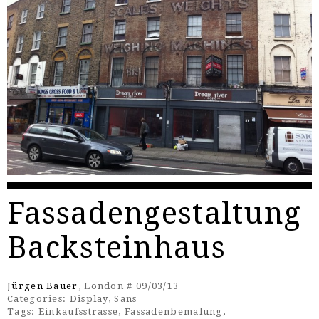
Fassadengestaltung
Backsteinhaus
Jürgen Bauer
, London # 09/03/13
Categories:
Display
,
Sans
Tags:
Einkaufsstrasse
,
Fassadenbemalung
,