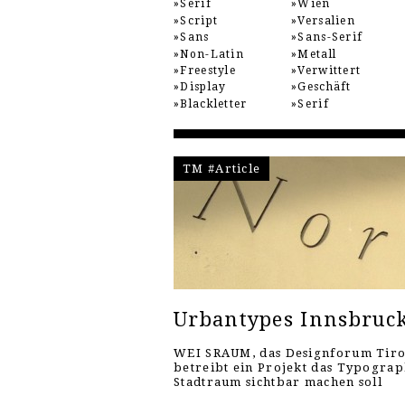
Serif
Wien
Script
Versalien
Sans
Sans-Serif
Non-Latin
Metall
Freestyle
Verwittert
Display
Geschäft
Blackletter
Serif
TM #Article
Urbantypes Innsbruc
WEI SRAUM, das Designforum Tiro
betreibt ein Projekt das Typograp
Stadtraum sichtbar machen soll