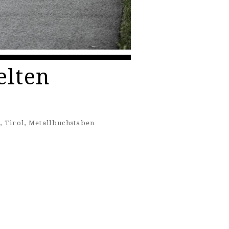
elten
s
,
Tirol
,
Metallbuchstaben