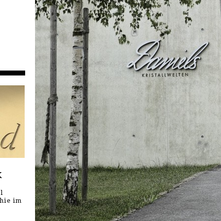
k
l
hie im