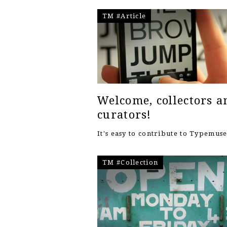
TM #Article
Welcome, collectors a
curators!
It's easy to contribute to Typemu
TM #Collection