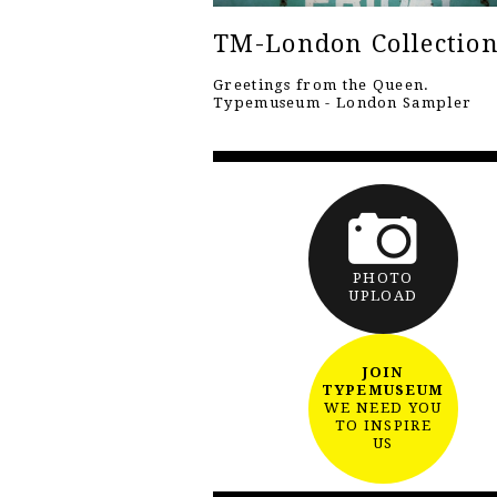
TM-London Collectio
Greetings from the Queen.
Typemuseum - London Sampler
PHOTO
UPLOAD
JOIN
TYPEMUSEUM
WE NEED YOU
TO INSPIRE
US