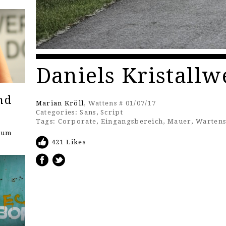
Daniels Kristallw
nd
Marian Kröll
, Wattens # 01/07/17
Categories:
Sans
,
Script
Tags:
Corporate
,
Eingangsbereich
,
Mauer
,
Warten
seum
421 Likes