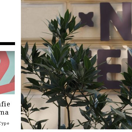
fie
ema
Type