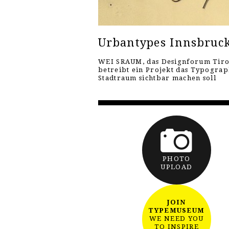
Urbantypes Innsbruc
WEI SRAUM, das Designforum Tiro
betreibt ein Projekt das Typograp
Stadtraum sichtbar machen soll
PHOTO
UPLOAD
JOIN
TYPEMUSEUM
WE NEED YOU
TO INSPIRE