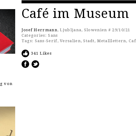
Café im Museum
Josef Herrmann
, Ljubljana, Slowenien # 29/10/21
Categories:
Sans
Tags:
Sans-Serif
,
Versalien
,
Stadt
,
Metalllettern
,
Ca
341 Likes
ng von