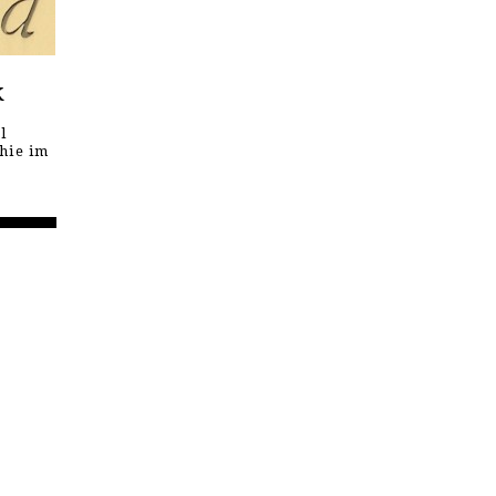
k
l
hie im