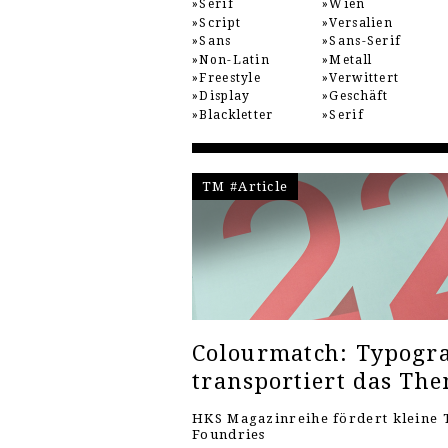
Serif
Wien
Script
Versalien
Sans
Sans-Serif
Non-Latin
Metall
Freestyle
Verwittert
Display
Geschäft
Blackletter
Serif
TM #Article
Colourmatch: Typogra
transportiert das Th
HKS Magazinreihe fördert kleine 
Foundries